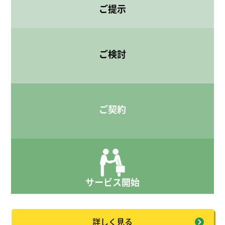
ご提示
①年一回行われる年度更新による保険料精算
②労災補償の給付申請
③定期的又は随時派生する従業員の入退社に
ご検討
伴う諸手続・届出
ご契約
サービス開始
詳しく見る